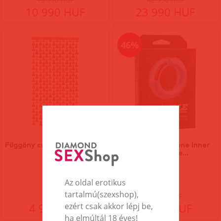
10 990 HUF
23 990 HUF
46%
Függöny csillogó péniszekkel
Flexisteel - Silicone Inner
Metal Core...
Az oldal erotikus
tartalmú(szexshop),
9 990 HUF
4 990 HUF
5 390 HUF
ezért csak akkor lépj be,
ha elmúltál 18 éves!