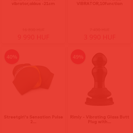
vibrator,akkus -21cm
VIBRATOR,10function
16 890 HUF
7 490 HUF
9 990 HUF
3 990 HUF
40%
49%
Streetgirl's Sensation Pulse
Rimly - Vibrating Glass Butt
2...
Plug with...