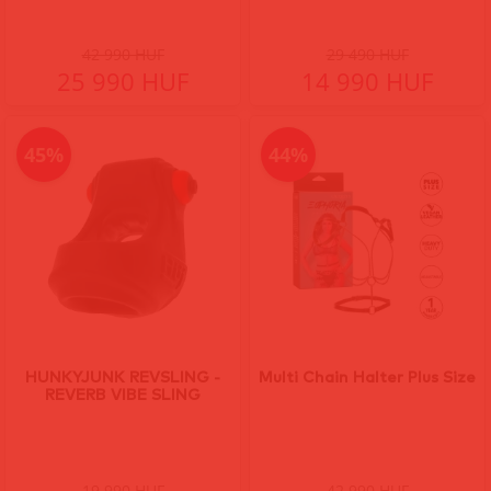
42 990 HUF
29 490 HUF
25 990 HUF
14 990 HUF
45%
44%
HUNKYJUNK REVSLING -
Multi Chain Halter Plus Size
REVERB VIBE SLING
19 990 HUF
42 990 HUF