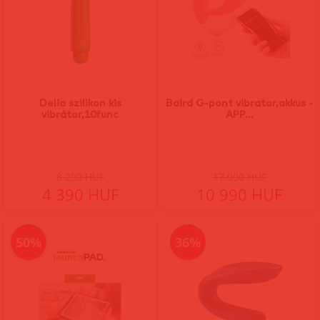
Delia szilikon kis
Baird G-pont vibrator,akkus -
vibrátor,10func
APP...
8 290 HUF
17 990 HUF
4 390 HUF
10 990 HUF
50%
36%