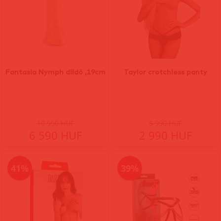
Fantasia Nymph dildó ,19cm
Taylor crotchless panty
10 990 HUF
5 990 HUF
6 590 HUF
2 990 HUF
41%
39%