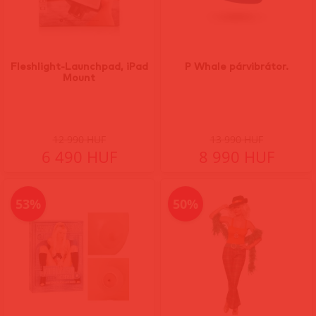
Fleshlight-Launchpad, iPad
P Whale párvibrátor.
Mount
12 990 HUF
13 990 HUF
6 490 HUF
8 990 HUF
53%
50%