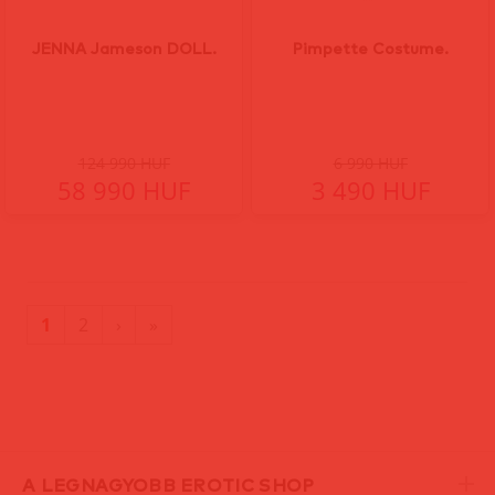
JENNA Jameson DOLL.
Pimpette Costume.
124 990 HUF
6 990 HUF
58 990 HUF
3 490 HUF
(current)
Utolsó
1
2
›
»
oldal
A LEGNAGYOBB EROTIC SHOP