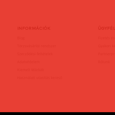
INFORMÁCIÓK
ÜGYFÉ
Blog
Fizetés és
Törzsvásárlói rendszer
Gyakori k
Szerződési feltételek
Partnerp
Adatvédelem
Rólunk
Kiemelt Márkák
Használati utasítás kereső