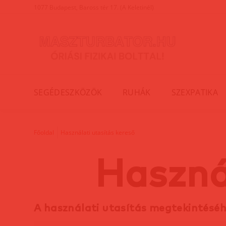
1077 Budapest, Baross tér 17. (A Keletinél)
SEGÉDESZKÖZÖK
RUHÁK
SZEXPATIKA
Főoldal
Használati utasítás kereső
Haszná
A használati utasítás megtekintésé