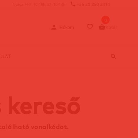
+36 20 250 2414
Nyitva: H-P: 10-19h, SZ: 10-14h
0
Fiókom
Kosár
OLAT
 kereső
található vonalkódot.