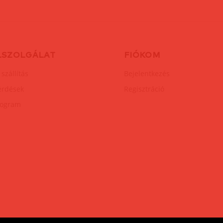
LSZOLGÁLAT
FIÓKOM
 szállítás
Bejelentkezés
érdések
Regisztráció
rogram