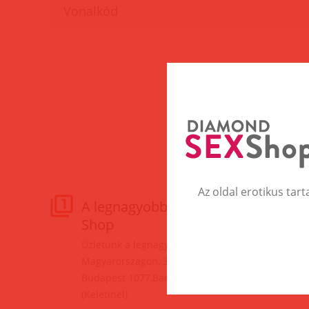
Az oldal erotikus tart
A legnagyobb Erotic
M
Shop
Fe
do
Üzletünk a legnagyobb
Kf
Magyarországon, 3 szinten!
va
Budapest 1077,Baross tér 17.
(Keletinél)