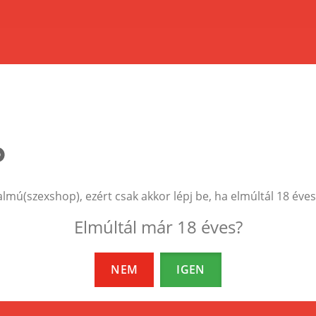
almú(szexshop), ezért csak akkor lépj be, ha elmúltál 18 éves
aximális diszkréció
Ingyenes szállít
Elmúltál már 18 éves?
ladás jelölés nélküli karton
25.000 Ft feletti rend
bozban. Feladó: Diamond 99
ingyenes a szállítás!
t., senki nem tudja meg mi
NEM
IGEN
n a dobozban!