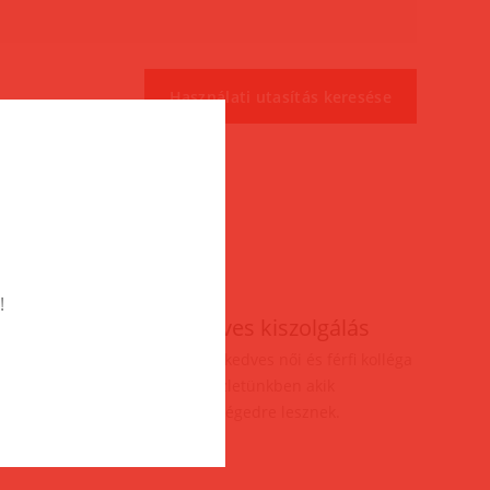
!
ás
Kedves kiszolgálás
elésnél
Több kedves női és férfi kolléga
vár üzletünkben akik
segítségedre lesznek.