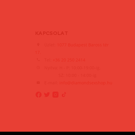
KAPCSOLAT
Üzlet:
1077 Budapest Baross tér
17.
Tel:
+36 20 250 2414
Nyitva: H - P: 10:00-19:00-ig,
SZ: 10:00 - 14:00-ig
E-mail:
info@diamondsexshop.hu