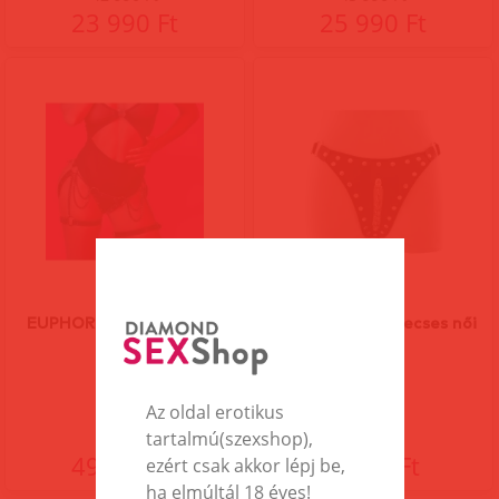
23 990 Ft
25 990 Ft
EUPHORIA Harness With
Lara műbőr szegecses női
Chains
alsó
Az oldal erotikus
tartalmú(szexshop),
49 990 Ft
4 290 Ft
ezért csak akkor lépj be,
ha elmúltál 18 éves!