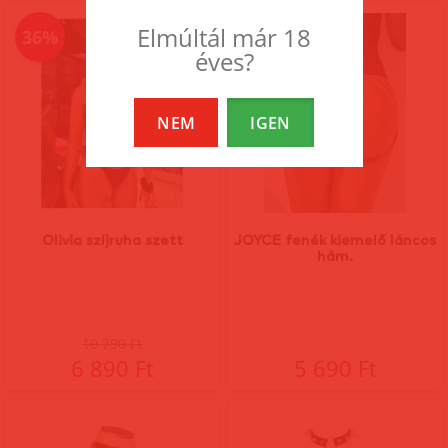
Elmúltál már 18
36%
éves?
NEM
IGEN
Olivia szíjruha szett
JOYCE fenék kiemelő láncos
hám.
10 790 Ft
6 890 Ft
5 690 Ft