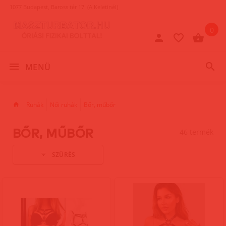
1077 Budapest, Baross tér 17. (A Keletinél)
0
MENÜ
Ruhák
Női ruhák
Bőr, műbőr
BŐR, MŰBŐR
46 termék
SZŰRÉS