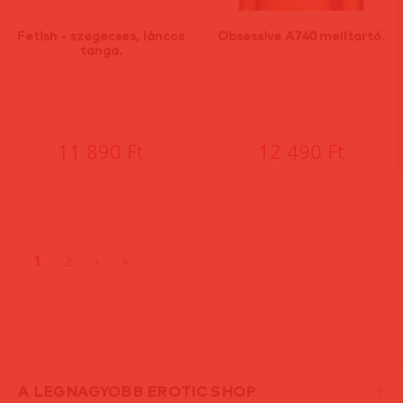
Fetish - szegecses, láncos
Obsessive A740 melltartó.
tanga.
11 890 Ft
12 490 Ft
(current)
Utolsó
1
2
›
»
oldal
A LEGNAGYOBB EROTIC SHOP