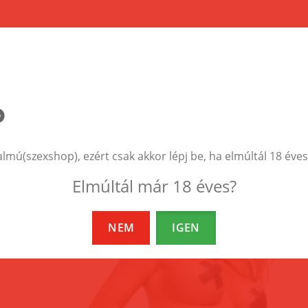
EZEK A TERMÉKEK IS ÉRDEKELHETNEK 
almú(szexshop), ezért csak akkor lépj be, ha elmúltál 18 éves
Elmúltál már 18 éves?
NEM
IGEN