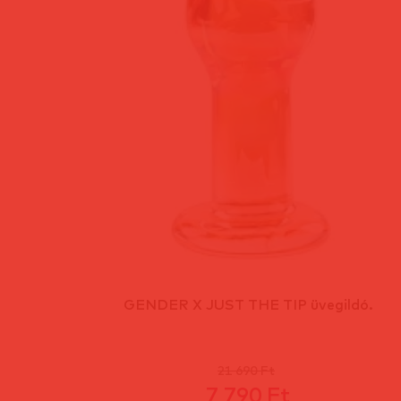
GENDER X JUST THE TIP üvegildó.
21 690 Ft
7 790 Ft