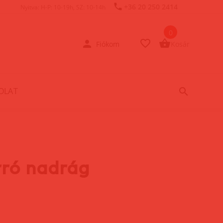
+36 20 250 2414
Nyitva: H-P: 10-19h, SZ: 10-14h
0
Fiókom
Kosár
OLAT
rró nadrág