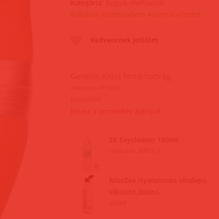
Kategória:
Bugyik, melltartók
Raktáron Üzletünkben- Azonnal viheted
Kedvencnek jelölöm
Genesis ezüst forró nadrág
cikkszám: 41583-0
Méret:XS/S
Ehhez a termékhez ajánljuk
S8 Toycleaner 150ml.
cikkszám: 36815_0
MizzZee Hyaluronos vízalapú
síkosító,200ml.
200ml