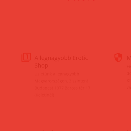
A legnagyobb Erotic
M
Shop
Fe
do
Üzletünk a legnagyobb
Kf
Magyarországon, 3 szinten!
va
Budapest 1077,Baross tér 17.
(Keletinél)