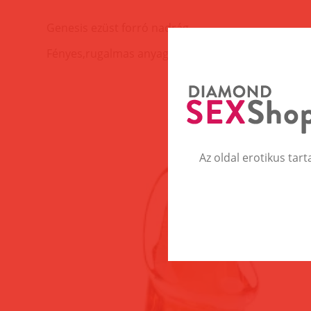
Genesis ezüst forró nadrág.
Fényes,rugalmas anyagból készült.
Az oldal erotikus tart