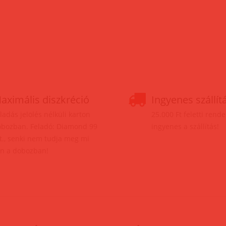
aximális diszkréció
Ingyenes szállít
ladás jelölés nélküli karton
25.000 Ft feletti rend
bozban. Feladó: Diamond 99
ingyenes a szállítás!
t., senki nem tudja meg mi
n a dobozban!