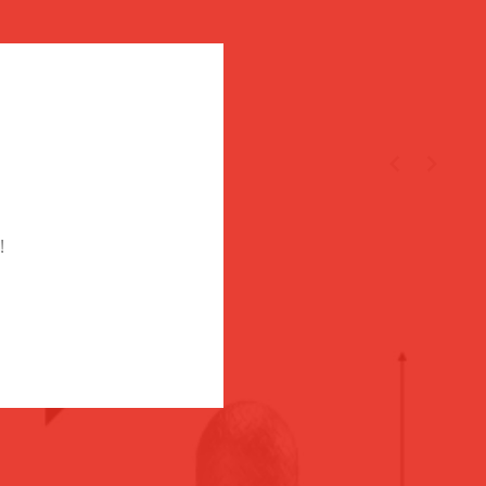
TÉGED
!