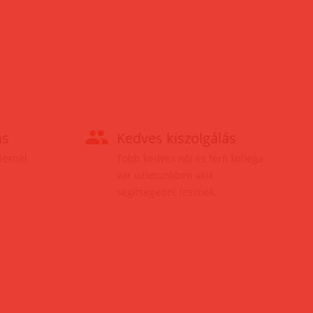
ás
Kedves kiszolgálás
elésnél
Több kedves női és férfi kolléga
vár üzletünkben akik
segítségedre lesznek.