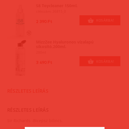
S8 Toycleaner 150ml.
cikkszám: 36815_0
KOSÁRBA!
2 390 Ft
MizzZee Hyaluronos vízalapú
síkosító,200ml.
200ml
KOSÁRBA!
3 490 Ft
RÉSZLETES LEÍRÁS
RÉSZLETES LEÍRÁS
Sir Richards -Bicepsz bilincs.