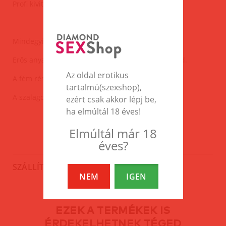
Profi kivitel.
Mindegyik pánt egyenként állítható méretű.
Erős anyagból készült, nem szakad. 100% polyamid.
Az oldal erotikus
A fém részek füst színű fémből készültek(masszív).
tartalmú(szexshop),
A szalagok szélessége:4cm.
ezért csak akkor lépj be,
ha elmúltál 18 éves!
Elmúltál már 18
éves?
SZÁLLÍTÁS
NEM
IGEN
EZEK A TERMÉKEK IS
ÉRDEKELHETNEK TÉGED