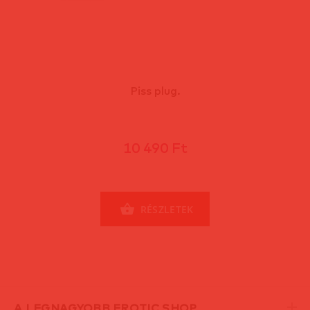
Piss plug.
10 490 Ft
RÉSZLETEK
A LEGNAGYOBB EROTIC SHOP