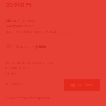
20 990 Ft
Márka:
Pipedream
Kategória:
Bilincs
Raktáron Üzletünkben- Azonnal viheted
Kedvencnek jelölöm
Sir Richards -Bicepsz bilincs.
cikkszám: 36000-0
Raktáron
20 990 Ft
KOSÁRBA!
Ehhez a termékhez ajánljuk