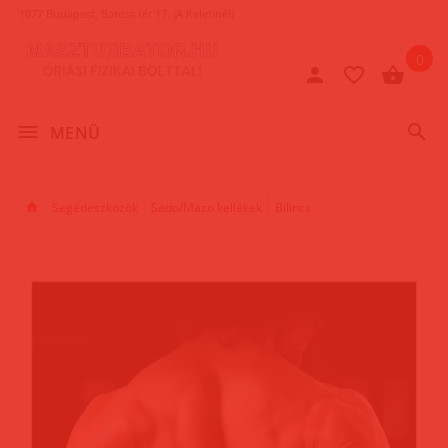
1077 Budapest, Baross tér 17. (A Keletinél)
0
MENÜ
Segédeszközök
Sado/Mazo kellékek
Bilincs