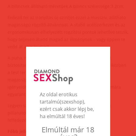
A bilincsek állítható méretűek.A bilincs szélessége:3.2cm.
Fedezd fel az irányítás új szintjét ezzel a masszív, állítható
magasságú rögzítő állvánnyal. A stabil acélszerkezet és az
ergonomikusan elhelyezett rögzítési pontok lehetővé teszik,
hogy teljesen átadd magad az élménynek – vagy éppen te
vedd át az irányítást.
A puha, mégis strapabíró pántok kényelmes tartást
biztosítanak a csuklók, bokák és a nyak számára, miközben
a test természetes pozícióban marad. Az állítható
magasság (77–107 cm) révén könnyedén a saját
igényeidhez igazíthatod, így kezdők és haladók számára
Az oldal erotikus
egyaránt ideális választás.
tartalmú(szexshop),
Legyen szó játékos kísérletezésről vagy intenzívebb
ezért csak akkor lépj be,
pillanatokról, ez az eszköz tökéletes társ a határok
ha elmúltál 18 éves!
felfedezéséhez.
Elmúltál már 18
Főbb jellemzők