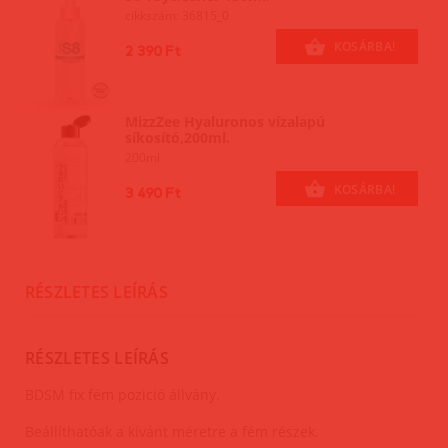
cikkszám: 36815_0
KOSÁRBA!
2 390 Ft
MizzZee Hyaluronos vízalapú
síkosító,200ml.
200ml
KOSÁRBA!
3 490 Ft
RÉSZLETES LEÍRÁS
RÉSZLETES LEÍRÁS
BDSM fix fém pozició állvány.
Beállíthatóak a kívánt méretre a fém részek.