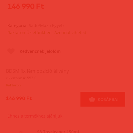
146 990 Ft
Kategória:
Sado/Mazo Egyéb
Raktáron Üzletünkben- Azonnal viheted
Kedvencnek jelölöm
BDSM fix fém pozició állvány
cikkszám: 41553-0
Raktáron
146 990 Ft
KOSÁRBA!
Ehhez a termékhez ajánljuk
S8 Toycleaner 150ml.